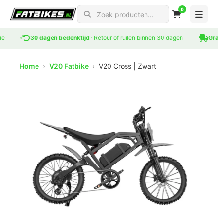
0
Search for products
30 dagen bedenktijd
· Retour of ruilen binnen 30 dagen
Gratis 
Home
›
V20 Fatbike
›
V20 Cross | Zwart