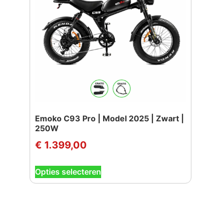
gekozen
worden
op
de
productpagina
Emoko C93 Pro | Model 2025 | Zwart |
250W
€
1.399,00
Dit
Opties selecteren
product
heeft
meerdere
variaties.