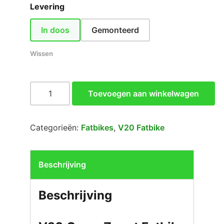
Levering
In doos
Gemonteerd
Wissen
V20
Toevoegen aan winkelwagen
Cross
|
Zwart
Categorieën:
Fatbikes
,
V20 Fatbike
aantal
Beschrijving
Beschrijving