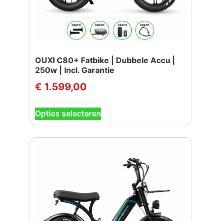
productpagina
OUXI C80+ Fatbike | Dubbele Accu |
250w | Incl. Garantie
€
1.599,00
Dit
Opties selecteren
product
heeft
meerdere
variaties.
Deze
optie
kan
gekozen
worden