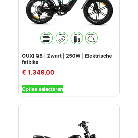
op
de
productpagina
OUXI Q8 | Zwart | 250W | Elektrische
fatbike
€
1.349,00
Dit
Opties selecteren
product
heeft
meerdere
variaties.
Deze
optie
kan