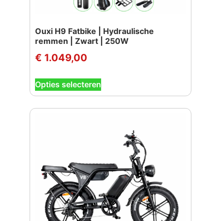
Ouxi H9 Fatbike | Hydraulische
remmen | Zwart | 250W
€
1.049,00
Dit
Opties selecteren
product
heeft
meerdere
variaties.
Deze
optie
kan
gekozen
worden
op
de