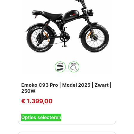
optie
kan
gekozen
worden
op
de
productpagina
Emoko C93 Pro | Model 2025 | Zwart |
250W
€
1.399,00
Dit
Opties selecteren
product
heeft