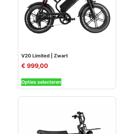
V20 Limited | Zwart
€
999,00
Dit
Opties selecteren
product
heeft
meerdere
variaties.
Deze
optie
kan