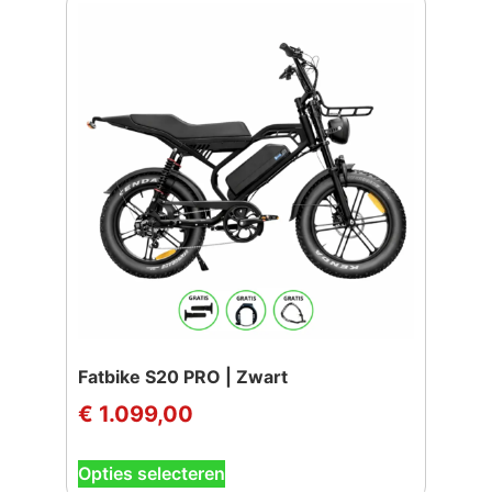
meerdere
variaties.
Deze
optie
kan
gekozen
worden
op
de
productpagina
Fatbike S20 PRO | Zwart
€
1.099,00
Dit
Opties selecteren
product