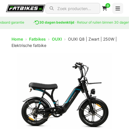
0
Search for products
rd garantie
30 dagen bedenktijd
· Retour of ruilen binnen 30 dagen
Home
›
Fatbikes
›
OUXI
›
OUXI Q8 | Zwart | 250W |
Elektrische fatbike