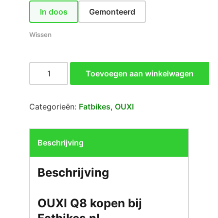
In doos
Gemonteerd
Wissen
OUXI
Toevoegen aan winkelwagen
Q8
|
Zwart
Categorieën:
Fatbikes
,
OUXI
|
250W
|
Beschrijving
Elektrische
fatbike
Beschrijving
aantal
OUXI Q8 kopen bij