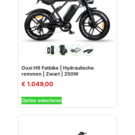
gekozen
worden
op
de
productpagina
Ouxi H9 Fatbike | Hydraulische
remmen | Zwart | 250W
€
1.049,00
Dit
Opties selecteren
product
heeft
meerdere
variaties.
Deze