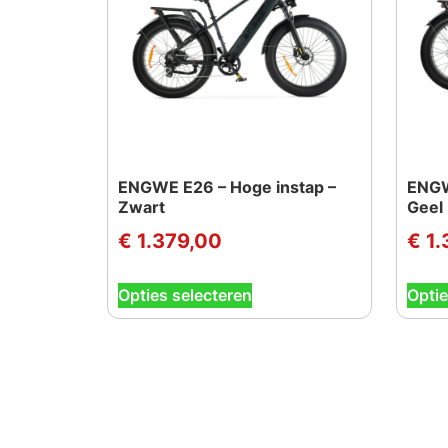
ENGWE E26 – Hoge instap –
ENGW
Zwart
Geel
€
1.379,00
€
1.
Dit
Opties selecteren
Optie
product
heeft
meerdere
variaties.
Deze
optie