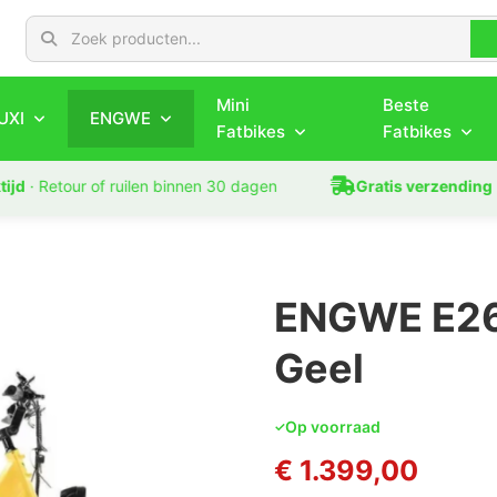
Search for products
Mini
Beste
UXI
ENGWE
Fatbikes
Fatbikes
Retour of ruilen binnen 30 dagen
Gratis verzending
· Op j
ENGWE E26 
Geel
Op voorraad
€
1.399,00