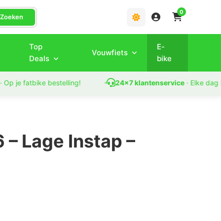
0
Zoeken
Top
E-
Vouwfiets
Deals
bike
e fatbike bestelling!
24x7 klantenservice
· Elke dag berei
– Lage Instap –