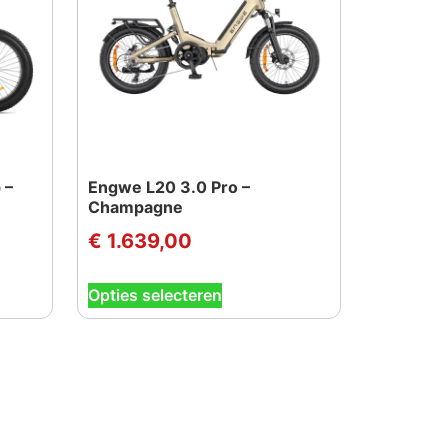
 –
Engwe L20 3.0 Pro –
Champagne
€
1.639,00
Dit
Opties selecteren
product
heeft
e
meerdere
variaties.
Deze
optie