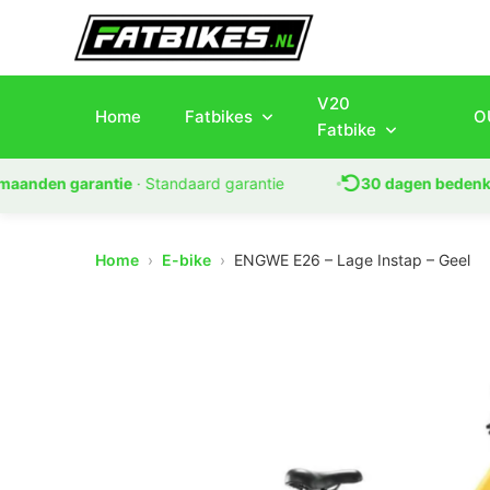
V20
Home
Fatbikes
O
Fatbike
den garantie
· Standaard garantie
30 dagen bedenktijd
· 
Home
›
E-bike
›
ENGWE E26 – Lage Instap – Geel