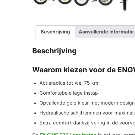
Beschrijving
Aanvullende informatie
Beschrijving
Waarom kiezen voor de ENGW
Actieradius tot wel 75 km
Comfortabele lage instap
Opvallende gele kleur met modern design
Hydraulische schijfremmen voor maximale
Extra comfort dankzij vering in de voorv
De
ENGWE E26 Lage Instap
in het geel combi