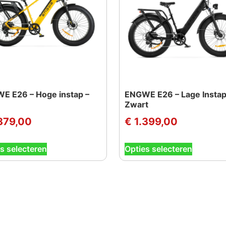
E E26 – Hoge instap –
ENGWE E26 – Lage Instap
Zwart
379,00
€
1.399,00
Dit
Dit
s selecteren
Opties selecteren
product
product
heeft
heeft
meerdere
meerder
variaties.
variaties.
Deze
Deze
optie
optie