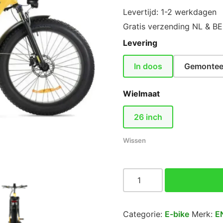
Levertijd: 1-2 werkdagen
Gratis verzending NL & BE
Levering
In doos
Gemontee
Wielmaat
26 inch
Wissen
ENGWE
E26
-
Lage
Categorie:
E-bike
Merk:
E