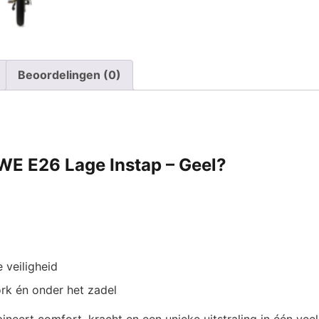
Instap
-
Geel
aantal
Beoordelingen (0)
E E26 Lage Instap – Geel?
 veiligheid
ork én onder het zadel
neert comfort, kracht en een unieke uitstraling in één veel