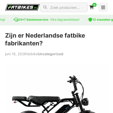
0
Search for products
!
24x7 klantenservice
· Elke dag bereikbaar!
12 maanden gara
Zijn er Nederlandse fatbike
fabrikanten?
juni 16, 2026
fatbike
Uncategorized