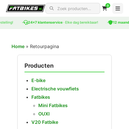
0
Search for products
telling!
24x7 klantenservice
· Elke dag bereikbaar!
12 maande
Home
»
Retourpagina
Producten
E-bike
Electrische vouwfiets
Fatbikes
Mini Fatbikes
OUXI
V20 Fatbike