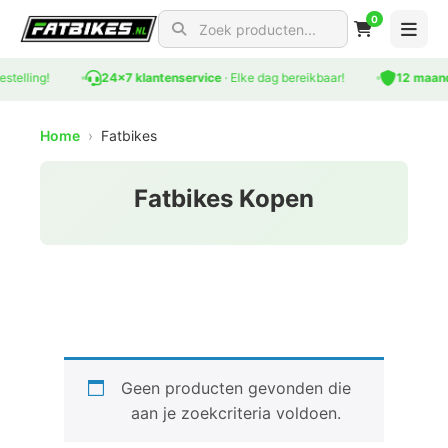
0
Search for products
stelling!
24x7 klantenservice
· Elke dag bereikbaar!
12 maand
Home
›
Fatbikes
Fatbikes Kopen
Geen producten gevonden die
aan je zoekcriteria voldoen.