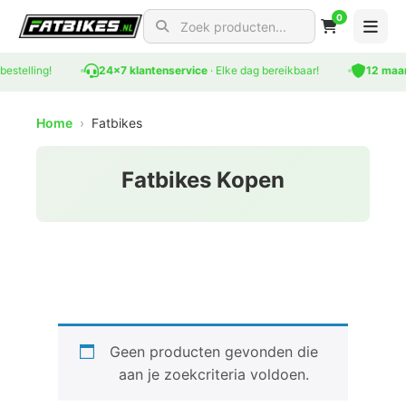
0
Search for products
bestelling!
24x7 klantenservice
· Elke dag bereikbaar!
12 maan
Home
›
Fatbikes
Fatbikes Kopen
Geen producten gevonden die
aan je zoekcriteria voldoen.